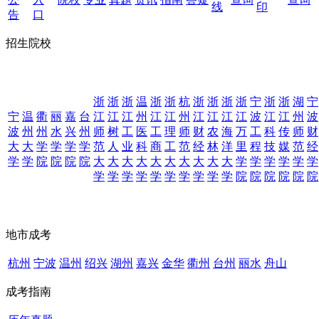
线
印
告
口
招生院校
浙
浙
浙
温
浙
浙
杭
浙
浙
浙
浙
宁
浙
浙
湖
宁
宁
温
衢
丽
嘉
台
江
江
江
州
江
江
州
江
江
江
江
波
江
江
州
波
波
州
州
水
兴
州
师
树
工
医
工
理
师
财
农
海
万
工
科
传
师
财
大
大
学
学
学
学
范
人
业
科
商
工
范
经
林
洋
里
程
技
媒
范
经
学
学
院
院
院
院
大
大
大
大
大
大
大
大
大
大
学
学
学
学
学
学
学
学
学
学
学
学
学
学
学
学
院
院
院
院
院
院
地市成考
杭州
宁波
温州
绍兴
湖州
嘉兴
金华
衢州
台州
丽水
舟山
成考指南