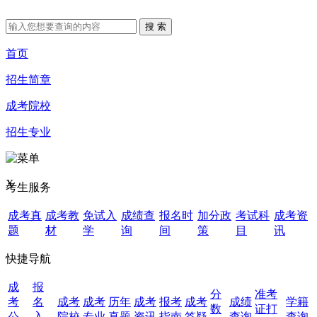
首页
招生简章
成考院校
招生专业
X
考生服务
成考真
成考教
免试入
成绩查
报名时
加分政
考试科
成考资
题
材
学
询
间
策
目
讯
快捷导航
成
报
分
准考
考
名
成考
成考
历年
成考
报考
成考
成绩
学籍
数
证打
公
入
院校
专业
真题
资讯
指南
答疑
查询
查询