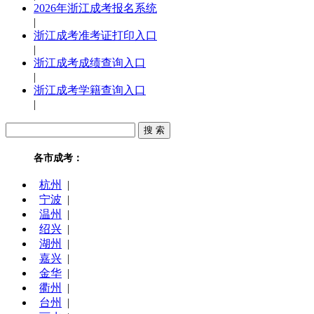
2026年浙江成考报名系统
|
浙江成考准考证打印入口
|
浙江成考成绩查询入口
|
浙江成考学籍查询入口
|
各市成考：
杭州
|
宁波
|
温州
|
绍兴
|
湖州
|
嘉兴
|
金华
|
衢州
|
台州
|