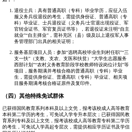
退役士兵：具有普通高职（专科）毕业学历，应征入伍
服义务兵役退役的考生，需提供身份证、普通高职（专
科）毕业证、士兵退役证（义务兵/士官退出现役证、军
官转业证书、军官复员证书等），若退役证未注明“自主
就业”“自主择业”，需补充区（县）级及以上退役军人事
务管理部门出具的相关证明；
服务基层项目人员：参加“选聘高校毕业生到村任职”“三
支一扶”（支教、支农、支医和扶贫）“大学生志愿服务
西部计划”“农村义务教育阶段学校教师特设岗位计划”等
项目，服务期满并考核合格的普通高职（专科）毕业
生，需提供身份证、普通高职（专科）毕业证、相关项
目服务期满考核合格证原件及复印件。
（四）其他特殊免试群体
已获得国民教育系列本科及以上文凭，报考该校成人高等教育
本科第二学历的考生，可免试入学专升本层次；已获得国民教
育系列专科及以上文凭，报考该校成人高等教育专科第二学历
的考生，可免试入学高起专层次，需提供相应学历证书及学信