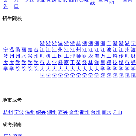
线
印
告
口
招生院校
浙
浙
浙
温
浙
浙
杭
浙
浙
浙
浙
宁
浙
浙
湖
宁
宁
温
衢
丽
嘉
台
江
江
江
州
江
江
州
江
江
江
江
波
江
江
州
波
波
州
州
水
兴
州
师
树
工
医
工
理
师
财
农
海
万
工
科
传
师
财
大
大
学
学
学
学
范
人
业
科
商
工
范
经
林
洋
里
程
技
媒
范
经
学
学
院
院
院
院
大
大
大
大
大
大
大
大
大
大
学
学
学
学
学
学
学
学
学
学
学
学
学
学
学
学
院
院
院
院
院
院
地市成考
杭州
宁波
温州
绍兴
湖州
嘉兴
金华
衢州
台州
丽水
舟山
成考指南