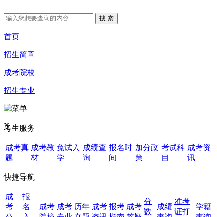
首页
招生简章
成考院校
招生专业
X
考生服务
成考真
成考教
免试入
成绩查
报名时
加分政
考试科
成考资
题
材
学
询
间
策
目
讯
快捷导航
成
报
分
准考
考
名
成考
成考
历年
成考
报考
成考
成绩
学籍
数
证打
公
入
院校
专业
真题
资讯
指南
答疑
查询
查询