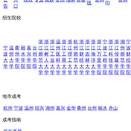
线
印
告
口
招生院校
浙
浙
浙
温
浙
浙
杭
浙
浙
浙
浙
宁
浙
浙
湖
宁
宁
温
衢
丽
嘉
台
江
江
江
州
江
江
州
江
江
江
江
波
江
江
州
波
波
州
州
水
兴
州
师
树
工
医
工
理
师
财
农
海
万
工
科
传
师
财
大
大
学
学
学
学
范
人
业
科
商
工
范
经
林
洋
里
程
技
媒
范
经
学
学
院
院
院
院
大
大
大
大
大
大
大
大
大
大
学
学
学
学
学
学
学
学
学
学
学
学
学
学
学
学
院
院
院
院
院
院
地市成考
杭州
宁波
温州
绍兴
湖州
嘉兴
金华
衢州
台州
丽水
舟山
成考指南