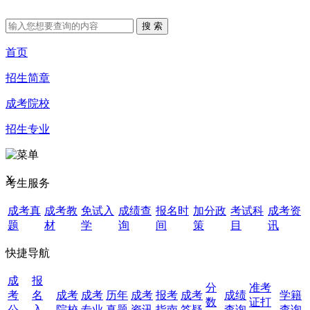
首页
招生简章
成考院校
招生专业
X
考生服务
成考真
成考教
免试入
成绩查
报名时
加分政
考试科
成考资
题
材
学
询
间
策
目
讯
快捷导航
成
报
分
准考
考
名
成考
成考
历年
成考
报考
成考
成绩
学籍
数
证打
公
入
院校
专业
真题
资讯
指南
答疑
查询
查询