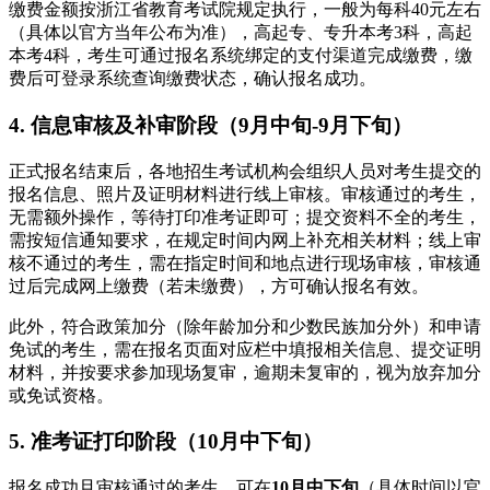
缴费金额按浙江省教育考试院规定执行，一般为每科40元左右
（具体以官方当年公布为准），高起专、专升本考3科，高起
本考4科，考生可通过报名系统绑定的支付渠道完成缴费，缴
费后可登录系统查询缴费状态，确认报名成功。
4. 信息审核及补审阶段（9月中旬-9月下旬）
正式报名结束后，各地招生考试机构会组织人员对考生提交的
报名信息、照片及证明材料进行线上审核。审核通过的考生，
无需额外操作，等待打印准考证即可；提交资料不全的考生，
需按短信通知要求，在规定时间内网上补充相关材料；线上审
核不通过的考生，需在指定时间和地点进行现场审核，审核通
过后完成网上缴费（若未缴费），方可确认报名有效。
此外，符合政策加分（除年龄加分和少数民族加分外）和申请
免试的考生，需在报名页面对应栏中填报相关信息、提交证明
材料，并按要求参加现场复审，逾期未复审的，视为放弃加分
或免试资格。
5. 准考证打印阶段（10月中下旬）
报名成功且审核通过的考生，可在
10月中下旬
（具体时间以官