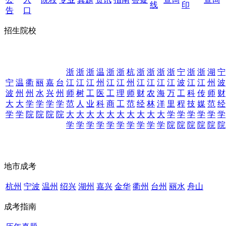
线
印
告
口
招生院校
浙
浙
浙
温
浙
浙
杭
浙
浙
浙
浙
宁
浙
浙
湖
宁
宁
温
衢
丽
嘉
台
江
江
江
州
江
江
州
江
江
江
江
波
江
江
州
波
波
州
州
水
兴
州
师
树
工
医
工
理
师
财
农
海
万
工
科
传
师
财
大
大
学
学
学
学
范
人
业
科
商
工
范
经
林
洋
里
程
技
媒
范
经
学
学
院
院
院
院
大
大
大
大
大
大
大
大
大
大
学
学
学
学
学
学
学
学
学
学
学
学
学
学
学
学
院
院
院
院
院
院
地市成考
杭州
宁波
温州
绍兴
湖州
嘉兴
金华
衢州
台州
丽水
舟山
成考指南