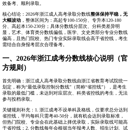
效备考、顺利录取。
核心结论：2026年浙江成人高考录取分数线
整体保持平稳，无
大幅波动
，整体区间为：高起专100-150分、专升本120-180
分、高起本150-230分；具体分数线分层次、分科类差异明
显，艺术、体育类分数线偏低，医学、文史类部分专业分数线
偏高，且热门院校、热门专业实际录取线会高于省控线，考生
需结合自身报考层次合理备考。
一、2026年浙江成考分数线核心说明（官
方规则）
首先明确：浙江成人高考录取分数线由浙江省教育考试院统一
划定，称为“最低录取控制分数线”（简称“省控线”），是考生
录取的最低门槛，未达到对应层次、科类省控线的考生，无法
参与投档录取。
关键规则补充：1. 浙江成考不设单科及格线，仅要求总分达到
省控线，平均每科只需考40-50分，就有机会达到录取标准，
但热门院校、专业会在此基础上择优录取，实际录取线可能高
于省控线；2. 分数线每年会根据当年报考人数、招生计划、试