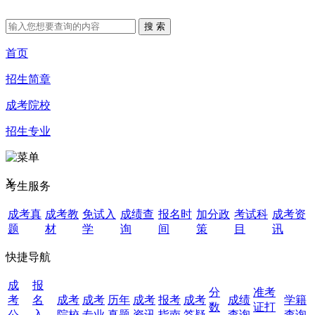
首页
招生简章
成考院校
招生专业
X
考生服务
成考真
成考教
免试入
成绩查
报名时
加分政
考试科
成考资
题
材
学
询
间
策
目
讯
快捷导航
成
报
分
准考
考
名
成考
成考
历年
成考
报考
成考
成绩
学籍
数
证打
公
入
院校
专业
真题
资讯
指南
答疑
查询
查询