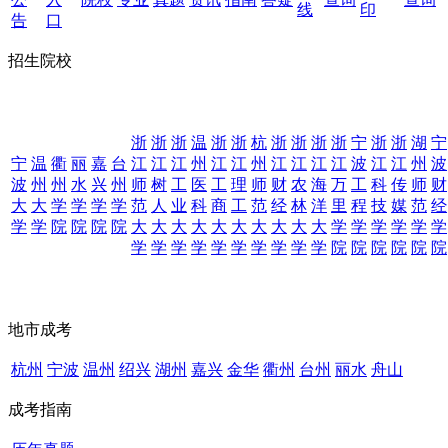
线
印
告
口
招生院校
浙
浙
浙
温
浙
浙
杭
浙
浙
浙
浙
宁
浙
浙
湖
宁
宁
温
衢
丽
嘉
台
江
江
江
州
江
江
州
江
江
江
江
波
江
江
州
波
波
州
州
水
兴
州
师
树
工
医
工
理
师
财
农
海
万
工
科
传
师
财
大
大
学
学
学
学
范
人
业
科
商
工
范
经
林
洋
里
程
技
媒
范
经
学
学
院
院
院
院
大
大
大
大
大
大
大
大
大
大
学
学
学
学
学
学
学
学
学
学
学
学
学
学
学
学
院
院
院
院
院
院
地市成考
杭州
宁波
温州
绍兴
湖州
嘉兴
金华
衢州
台州
丽水
舟山
成考指南