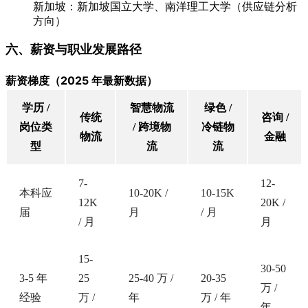
新加坡：新加坡国立大学、南洋理工大学（供应链分析
方向）
六、薪资与职业发展路径
薪资梯度（2025 年最新数据）
学历 /
智慧物流
绿色 /
传统
咨询 /
岗位类
/ 跨境物
冷链物
物流
金融
型
流
流
7-
12-
本科应
10-20K /
10-15K
12K
20K /
届
月
/ 月
/ 月
月
15-
30-50
3-5 年
25
25-40 万 /
20-35
万 /
经验
万 /
年
万 / 年
年