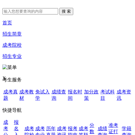
首页
招生简章
成考院校
招生专业
X
考生服务
成考真
成考教
免试入
成绩查
报名时
加分政
考试科
成考资
题
材
学
询
间
策
目
讯
快捷导航
成
报
分
准考
考
名
成考
成考
历年
成考
报考
成考
成绩
学籍
数
证打
公
入
院校
专业
真题
资讯
指南
答疑
查询
查询