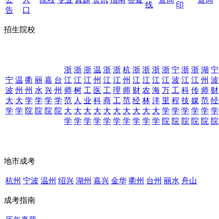
线
印
告
口
招生院校
浙
浙
浙
温
浙
浙
杭
浙
浙
浙
浙
宁
浙
浙
湖
宁
宁
温
衢
丽
嘉
台
江
江
江
州
江
江
州
江
江
江
江
波
江
江
州
波
波
州
州
水
兴
州
师
树
工
医
工
理
师
财
农
海
万
工
科
传
师
财
大
大
学
学
学
学
范
人
业
科
商
工
范
经
林
洋
里
程
技
媒
范
经
学
学
院
院
院
院
大
大
大
大
大
大
大
大
大
大
学
学
学
学
学
学
学
学
学
学
学
学
学
学
学
学
院
院
院
院
院
院
地市成考
杭州
宁波
温州
绍兴
湖州
嘉兴
金华
衢州
台州
丽水
舟山
成考指南