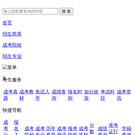
首页
招生简章
成考院校
招生专业
X
考生服务
成考真
成考教
免试入
成绩查
报名时
加分政
考试科
成考资
题
材
学
询
间
策
目
讯
快捷导航
成
报
分
准考
考
名
成考
成考
历年
成考
报考
成考
成绩
学籍
数
证打
公
入
院校
专业
真题
资讯
指南
答疑
查询
查询